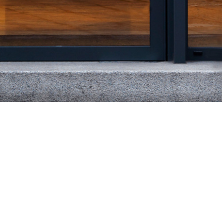
 anteprima le
 novità dei brand