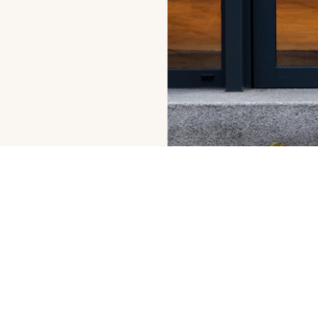
NEWSLETTER
re e
Ricevi in
storia
esclusive