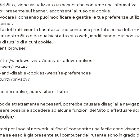
l Sito, viene visualizzato un banner che contiene una informativa s
o” presente sul banner, acconsenti all’uso dei cookie.
vocare il consenso puoi modificare e gestire le tue preferenze utili
banner.
ità del trattamento basata sul tuo consenso prestato prima della r
dal nostro Sito o da qualsiasi altro sito web, modificando le imposta
di tutti o di alcuni cookie.
uenti browser:
/it-it/windows-vista/block-or-allow-cookies
answer/95647
ble-and-disable-cookies-website-preferences
urity/privacy/
co dei cookie, puoi visitare il sito:
 cookie strettamente necessari, potrebbe causare disagi alla navigazi
ere possibile accedere ad alcune funzioni del Sito o effettuare acq
cookie
ni per i social network, al fine di consentire una facile condivisione
 ma se esso è già presente sul computer dell’utente sono in grado d