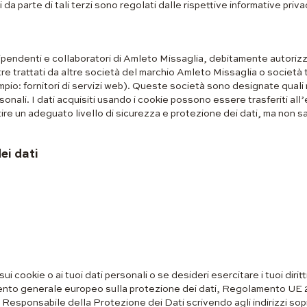
da parte di tali terzi sono regolati dalle rispettive informative privac
 dipendenti e collaboratori di Amleto Missaglia, debitamente autorizza
ltre trattati da altre società del marchio Amleto Missaglia o societ
mpio: fornitori di servizi web). Queste società sono designate quali
sonali. I dati acquisiti usando i cookie possono essere trasferiti a
ntire un adeguato livello di sicurezza e protezione dei dati, ma non 
ei dati
i cookie o ai tuoi dati personali o se desideri esercitare i tuoi diritt
lamento generale europeo sulla protezione dei dati, Regolamento 
o Responsabile della Protezione dei Dati scrivendo agli indirizzi sopr