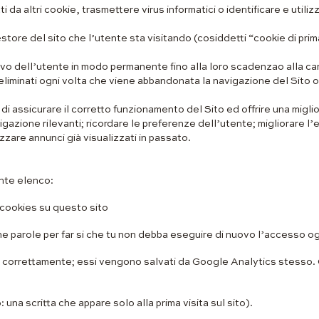
a altri cookie, trasmettere virus informatici o identificare e utilizzar
tore del sito che l’utente sta visitando (cosiddetti “cookie di prima 
vo dell’utente in modo permanente fino alla loro scadenzao alla ca
minati ogni volta che viene abbandonata la navigazione del Sito o a
o di assicurare il corretto funzionamento del Sito ed offrire una migl
gazione rilevanti; ricordare le preferenze dell’utente; migliorare l
zzare annunci già visualizzati in passato.
ente elenco:
 cookies su questo sito
che parole per far si che tu non debba eseguire di nuovo l’accesso ogn
 correttamente; essi vengono salvati da Google Analytics stesso. Cl
.
: una scritta che appare solo alla prima visita sul sito).