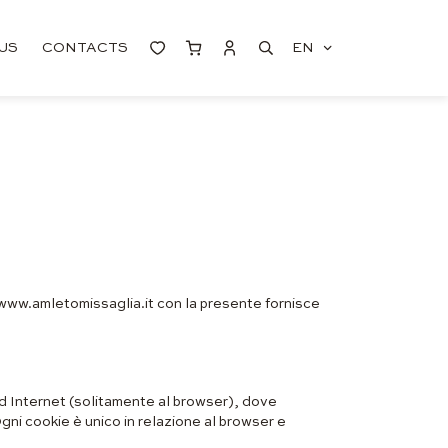
US
CONTACTS
EN
 www.amletomissaglia.it con la presente fornisce
e ad Internet (solitamente al browser), dove
gni cookie è unico in relazione al browser e