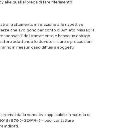
y alle quali si prega di fare riferimento.
ti al trattamento in relazione alle rispettive
à terze che svolgono per conto di Amleto Missaglia
 responsabili del trattamento e hanno un obbligo
ll’estero adottando le dovute misure e precauzioni
saranno in nessun caso diffusi a soggetti
i previsti dalla normativa applicabile in materia di
UE 2016/679 («GDPR») – puoi contattare
a indicati.