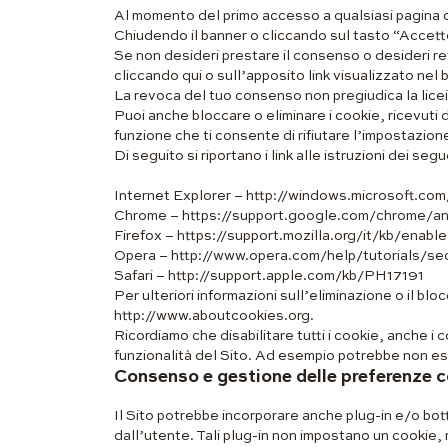
Al momento del primo accesso a qualsiasi pagina de
Chiudendo il banner o cliccando sul tasto “Accett
Se non desideri prestare il consenso o desideri re
cliccando qui o sull’apposito link visualizzato nel 
La revoca del tuo consenso non pregiudica la lice
Puoi anche bloccare o eliminare i cookie, ricevuti 
funzione che ti consente di rifiutare l’impostazione 
Di seguito si riportano i link alle istruzioni dei seg
Internet Explorer – http://windows.microsoft.com
Chrome – https://support.google.com/chrome/
Firefox – https://support.mozilla.org/it/kb/ena
Opera – http://www.opera.com/help/tutorials/sec
Safari – http://support.apple.com/kb/PH17191
Per ulteriori informazioni sull’eliminazione o il bloc
http://www.aboutcookies.org.
Ricordiamo che disabilitare tutti i cookie, anche i
funzionalità del Sito. Ad esempio potrebbe non ess
Consenso e gestione delle preferenze 
Il Sito potrebbe incorporare anche plug-in e/o botto
dall’utente. Tali plug-in non impostano un cookie,